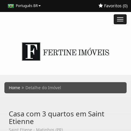
Favoritos (
0
)
Português BR
Toggl
navig
Home
Detalhe do Imóvel
Casa com 3 quartos em Saint
Etienne
Saint Etiene - Matinhos (PR)