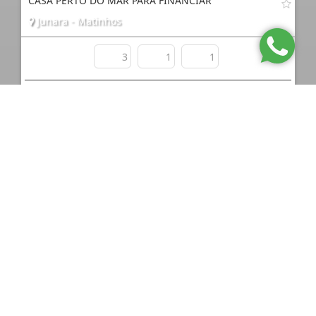
CASA PERTO DO MAR PARA FINANCIAR
Junara - Matinhos
3
1
1
Consultar
CASA PERTO DO MAR EM PRAIA DE LESTE
Praia de Leste - Pontal do Paraná
3
2
3
Consultar