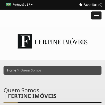
Favoritos (
0
)
Português BR
Toggl
navig
Home
Quem Somos
Quem Somos
| FERTINE IMÓVEIS