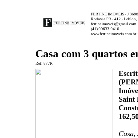
FERTINE IMÓVEIS - J 869
Rodovia PR - 412 - Leblon,
fertineimoveis@gmail.com
(41) 99633-9410
www.fertineimoveis.com.br
Casa com 3 quartos e
Ref: 877R
Escri
(PER
Imóve
Saint 
Const
162,5
Casa, 