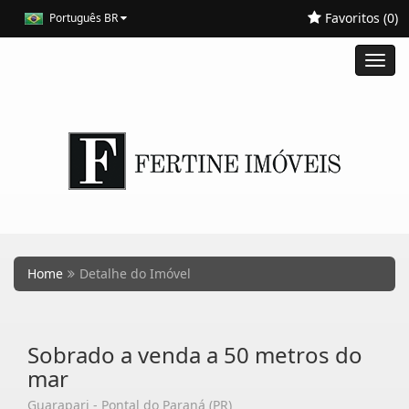
Favoritos (
0
)
Português BR
Toggl
navig
Home
Detalhe do Imóvel
Sobrado a venda a 50 metros do
mar
Guarapari - Pontal do Paraná (PR)