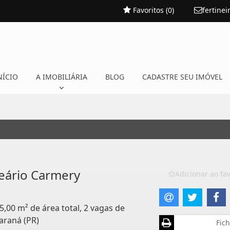
Favoritos (
0
)
fertine
NÍCIO
A IMOBILIÁRIA
BLOG
CADASTRE SEU IMÓVEL
eário Carmery
Adicionar ao fav
5,00 m² de área total, 2 vagas de
araná (PR)
Fich