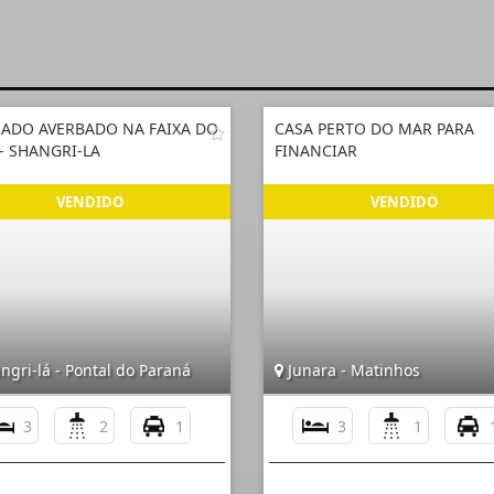
ADO AVERBADO NA FAIXA DO
CASA PERTO DO MAR PARA
- SHANGRI-LA
FINANCIAR
gri-lá - Pontal do Paraná
Junara - Matinhos
3
2
1
3
1