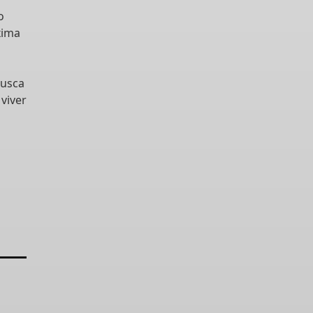
o
xima
busca
 viver