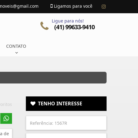
imoveis@gmail.com
Ligamos para você
Ligue para nós!
(41) 99633-9410
CONTATO
TENHO INTERESSE
oritos
a de