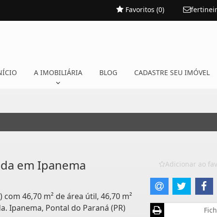
Favoritos (
0
)
fertine
NÍCIO
A IMOBILIÁRIA
BLOG
CADASTRE SEU IMÓVEL
nda em Ipanema
Adicionar ao fav
) com 46,70 m² de área útil, 46,70 m²
da. Ipanema, Pontal do Paraná (PR)
Fich