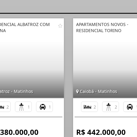
DENCIAL ALBATROZ COM
APARTAMENTOS NOVOS -
INA
RESIDENCIAL TORINO
atroz - Matinhos
Caiobá - Matinhos
2
1
1
2
2
 380.000,00
R$ 442.000,00