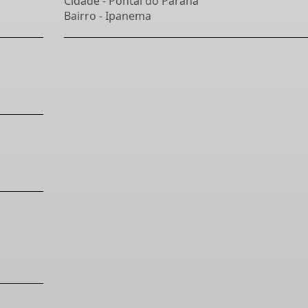
Cidade -
Pontal do Paraná
Bairro -
Ipanema