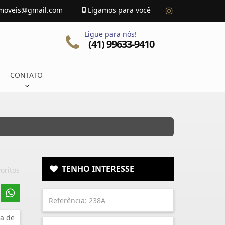
imoveis@gmail.com
Ligamos para você
Ligue para nós!
(41) 99633-9410
CONTATO
TENHO INTERESSE
oritos
a de