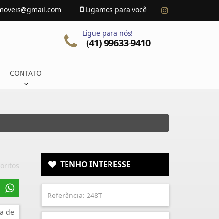
imoveis@gmail.com
Ligamos para você
Ligue para nós!
(41) 99633-9410
CONTATO
TENHO INTERESSE
oritos
a de