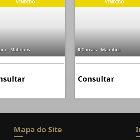
ara - Matinhos
Currais - Matinhos
nsultar
Consultar
Mapa do Site
I