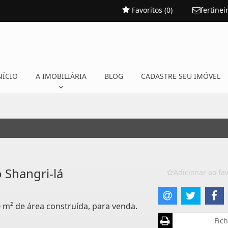
Favoritos (
0
)
fertine
NÍCIO
A IMOBILIÁRIA
BLOG
CADASTRE SEU IMÓVEL
 Shangri-lá
Adicionar ao fav
0 m² de área construída, para venda.
Fich