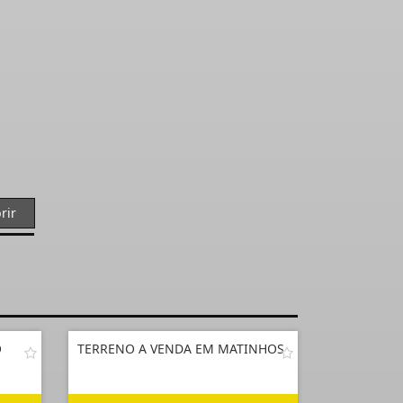
rir
O
TERRENO A VENDA EM MATINHOS