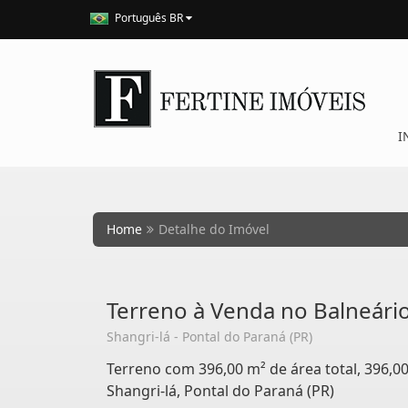
Português BR
I
Home
Detalhe do Imóvel
Terreno à Venda no Balneário
Shangri-lá - Pontal do Paraná (PR)
Terreno com 396,00 m² de área total, 396,0
Shangri-lá, Pontal do Paraná (PR)