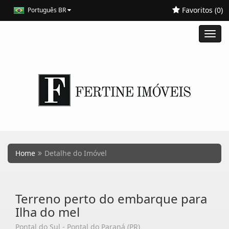
Favoritos (
0
)
Português BR
Toggl
navig
Home
Detalhe do Imóvel
Terreno perto do embarque para
Ilha do mel
Pontal do Sul - Pontal do Paraná (PR)