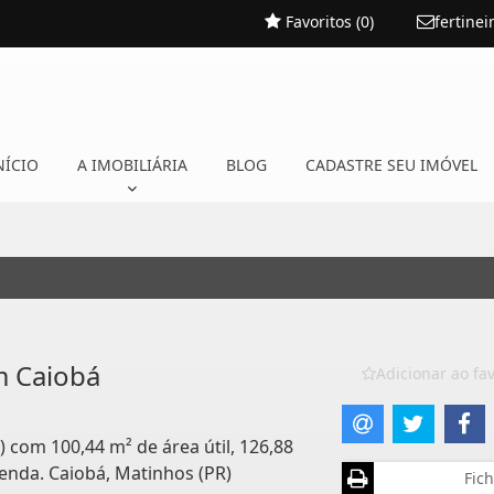
Favoritos (
0
)
fertine
NÍCIO
A IMOBILIÁRIA
BLOG
CADASTRE SEU IMÓVEL
m Caiobá
Adicionar ao fav
) com 100,44 m² de área útil, 126,88
venda. Caiobá, Matinhos (PR)
Fich