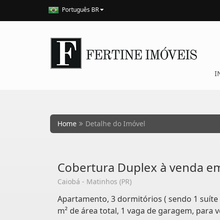
Português BR
I
Home
Detalhe do Imóvel
Cobertura Duplex à venda e
Caiobá - Matinhos (PR)
Apartamento, 3 dormitórios ( sendo 1 suíte 
m² de área total, 1 vaga de garagem, para 