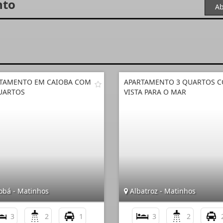
nto
Ab
TAMENTO EM CAIOBA COM
APARTAMENTO 3 QUARTOS 
UARTOS
VISTA PARA O MAR
obá - Matinhos
Albatroz - Matinhos
3
2
1
3
2