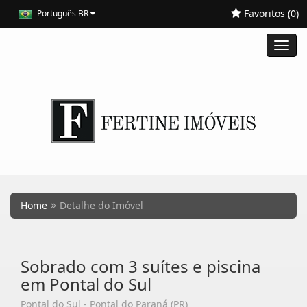
Favoritos (
0
)
Português BR
Toggl
navig
Home
Detalhe do Imóvel
Sobrado com 3 suítes e piscina
em Pontal do Sul
Pontal do Sul - Pontal do Paraná (PR)