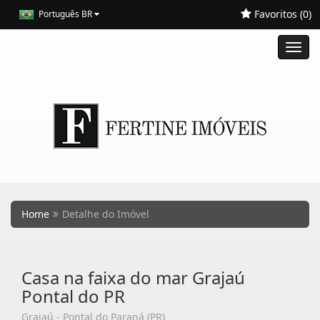
Favoritos (
0
)
Português BR
Toggl
navig
Home
Detalhe do Imóvel
Casa na faixa do mar Grajaú
Pontal do PR
Grajaú - Pontal do Paraná (PR)