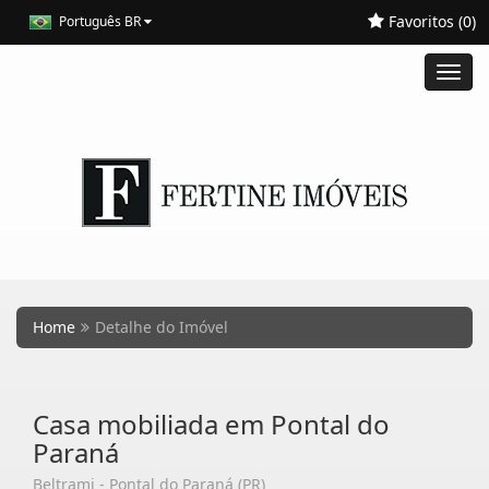
Favoritos (
0
)
Português BR
Toggl
navig
Home
Detalhe do Imóvel
Casa mobiliada em Pontal do
Paraná
Beltrami - Pontal do Paraná (PR)