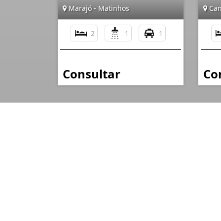
Marajó - Matinhos
Can
2
1
1
Consultar
Co
FERTINE IMÓVEIS