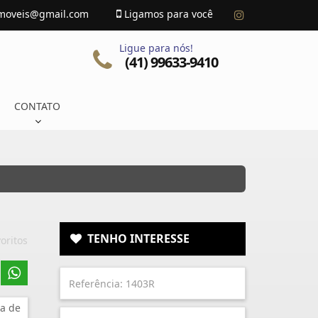
imoveis@gmail.com
Ligamos para você
Ligue para nós!
(41) 99633-9410
CONTATO
TENHO INTERESSE
oritos
a de