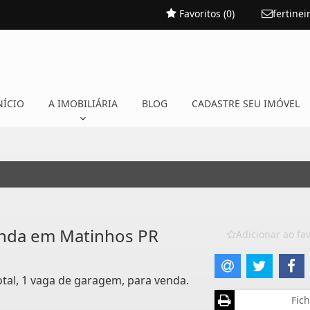
Favoritos (
0
)
fertine
NÍCIO
A IMOBILIÁRIA
BLOG
CADASTRE SEU IMÓVEL
nda em Matinhos PR
Adicionar ao fav
otal, 1 vaga de garagem, para venda.
Fich