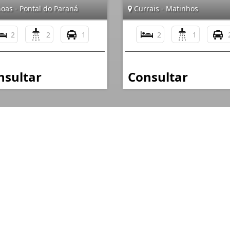
oas - Pontal do Paraná
Currais - Matinhos
2
2
1
2
1
nsultar
Consultar
Mapa do Site
I
Início
Quem Somos
Blog
Cadastre seu Imóvel