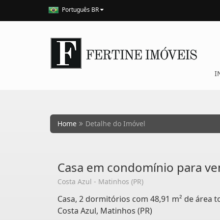
Português BR
I
Home
Detalhe do Imóvel
Casa em condomínio para ve
Costa Azul - Matinhos (PR)
Casa, 2 dormitórios com 48,91 m² de área t
Costa Azul, Matinhos (PR)