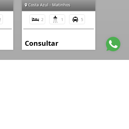
Costa Azul - Matinhos
2
2
1
5
Consultar
nformações de Contato
(41) 99633-9410
fertineimoveis@gmail.com