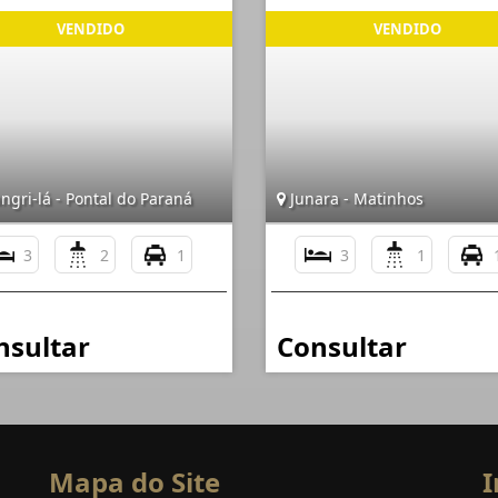
gri-lá - Pontal do Paraná
Junara - Matinhos
3
2
1
3
1
nsultar
Consultar
Mapa do Site
I