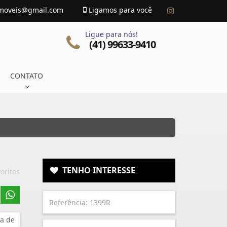
imoveis@gmail.com
Ligamos para você
Ligue para nós!
(41) 99633-9410
CONTATO
TENHO INTERESSE
oritos
a de