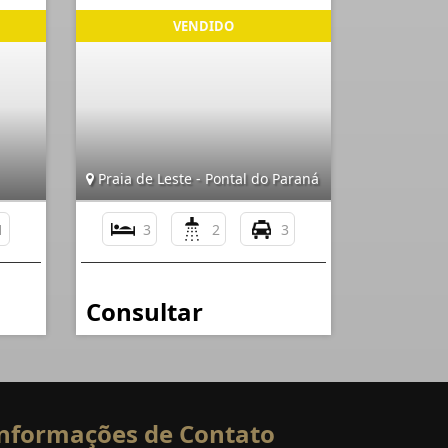
Praia de Leste - Pontal do Paraná
1
3
2
3
Consultar
nformações de Contato