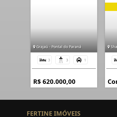
Grajaú - Pontal do Paraná
Shan
3
3
1
R$ 620.000,00
Co
FERTINE IMÓVEIS