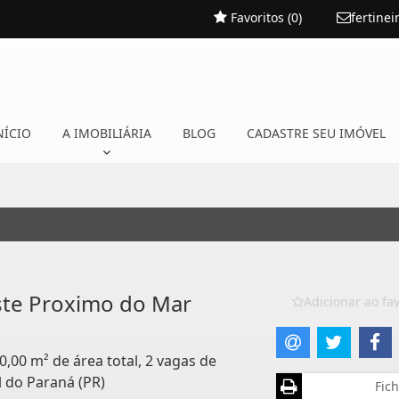
Favoritos (
0
)
fertine
NÍCIO
A IMOBILIÁRIA
BLOG
CADASTRE SEU IMÓVEL
ste Proximo do Mar
Adicionar ao fav
0,00 m² de área total, 2 vagas de
l do Paraná (PR)
Fich