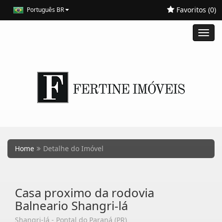
Favoritos (
0
)
Português BR
Toggl
navig
Home
Detalhe do Imóvel
Casa proximo da rodovia
Balneario Shangri-lá
Shangri-lá - Pontal do Paraná (PR)