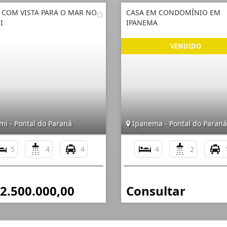
 COM VISTA PARA O MAR NO
CASA EM CONDOMÍNIO EM
I
IPANEMA
mi - Pontal do Paraná
Ipanema - Pontal do Paraná
5
4
4
4
2
 2.500.000,00
Consultar