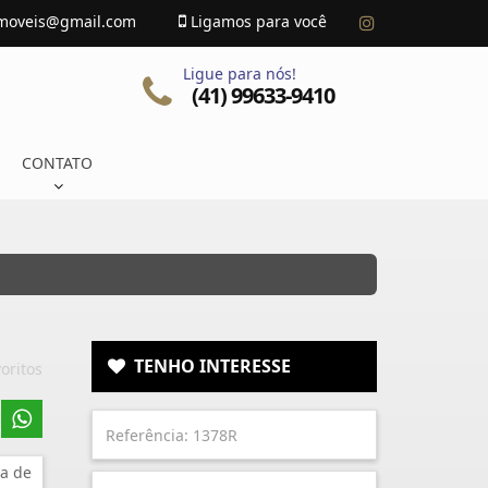
imoveis@gmail.com
Ligamos para você
Ligue para nós!
(41) 99633-9410
CONTATO
TENHO INTERESSE
oritos
a de