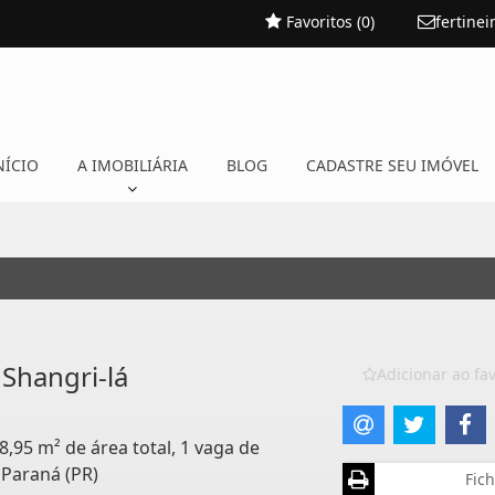
Favoritos (
0
)
fertine
NÍCIO
A IMOBILIÁRIA
BLOG
CADASTRE SEU IMÓVEL
 Shangri-lá
Adicionar ao fav
8,95 m² de área total, 1 vaga de
 Paraná (PR)
Fich