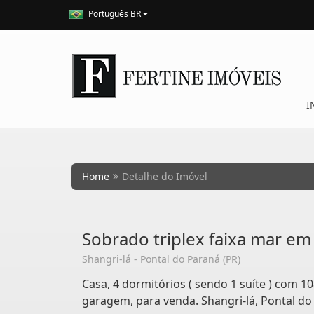
Português BR
I
Home
Detalhe do Imóvel
Sobrado triplex faixa mar em
Shangri-lá - Pontal do Paraná (PR)
Casa, 4 dormitórios ( sendo 1 suíte ) com 10
garagem, para venda. Shangri-lá, Pontal do