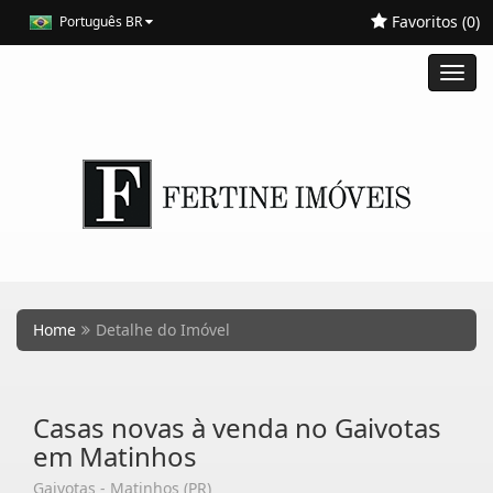
Favoritos (
0
)
Português BR
Toggl
navig
Home
Detalhe do Imóvel
Casas novas à venda no Gaivotas
em Matinhos
Gaivotas - Matinhos (PR)