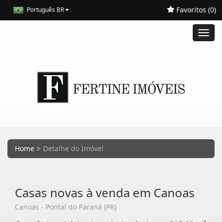
Favoritos (
0
)
Português BR
Toggl
navig
Home
Detalhe do Imóvel
Casas novas à venda em Canoas
Canoas - Pontal do Paraná (PR)