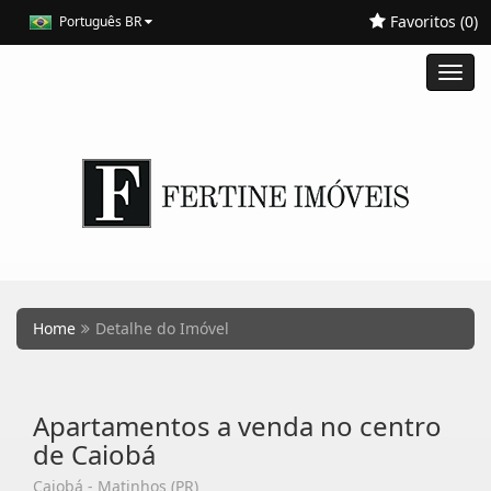
Favoritos (
0
)
Português BR
Toggl
navig
Home
Detalhe do Imóvel
Apartamentos a venda no centro
de Caiobá
Caiobá - Matinhos (PR)