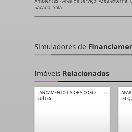
Ambientes - Área de serviço, Área externa, 
Sacada, Sala
Simuladores de
Financiame
Imóveis
Relacionados
LANÇAMENTO CAIOBÁ COM 3
APAR
SUÍTES
03 Q