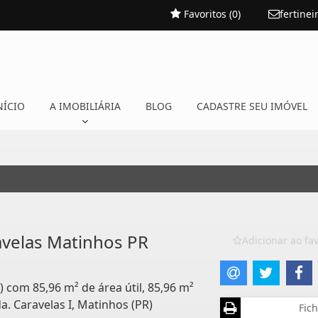
Favoritos (
0
)
fertine
NÍCIO
A IMOBILIÁRIA
BLOG
CADASTRE SEU IMÓVEL
avelas Matinhos PR
Adicionar ao fav
) com 85,96 m² de área útil, 85,96 m²
a. Caravelas I, Matinhos (PR)
Fich