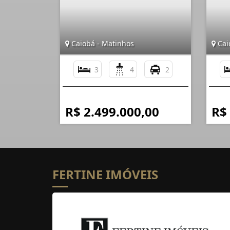
Caiobá - Matinhos
Cai
3
4
2
R$ 2.499.000,00
R$
FERTINE IMÓVEIS