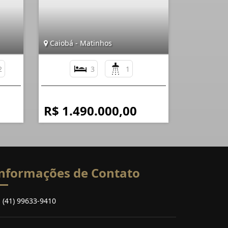
Caiobá - Matinhos
2
3
1
R$ 1.490.000,00
nformações de Contato
(41) 99633-9410