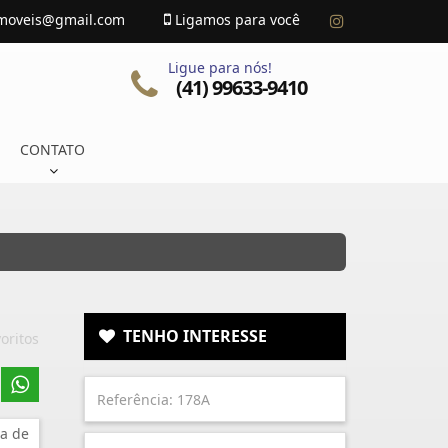
imoveis@gmail.com
Ligamos para você
Ligue para nós!
(41) 99633-9410
CONTATO
TENHO INTERESSE
oritos
a de