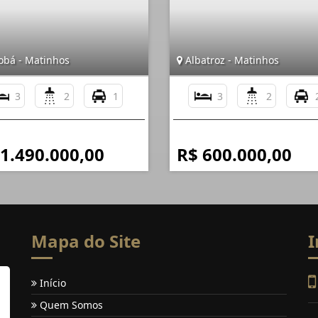
obá - Matinhos
Albatroz - Matinhos
3
2
1
3
2
 1.490.000,00
R$ 600.000,00
Mapa do Site
I
Início
Quem Somos