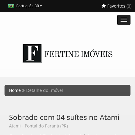
Favoritos (
0
)
Português BR
Toggl
navig
Home
Detalhe do Imóvel
Sobrado com 04 suítes no Atami
Atami - Pontal do Paraná (PR)