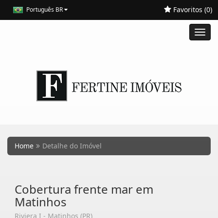
Favoritos (
0
)
Português BR
Toggl
navig
Home
Detalhe do Imóvel
Cobertura frente mar em
Matinhos
Riviera I - Matinhos (PR)