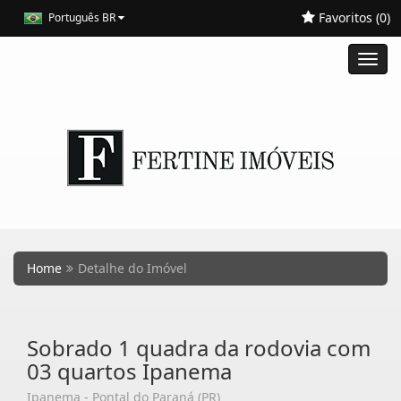
Favoritos (
0
)
Português BR
Toggl
navig
Home
Detalhe do Imóvel
Sobrado 1 quadra da rodovia com
03 quartos Ipanema
Ipanema - Pontal do Paraná (PR)