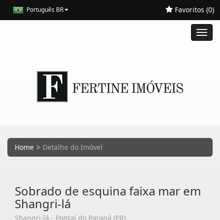
Favoritos (
0
)
Português BR
Toggl
navig
Home
Detalhe do Imóvel
Sobrado de esquina faixa mar em
Shangri-lá
Shangri-lá - Pontal do Paraná (PR)