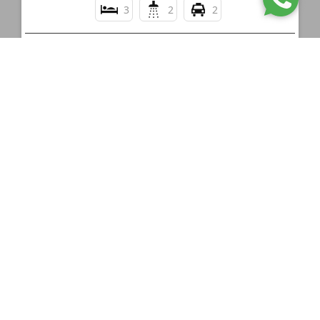
3
2
2
R$ 600.000,00
MONTE LAZULI - PRAIA BRAVA NO CENTRO DE CAIOBA
Caiobá - Matinhos
3
1
R$ 1.490.000,00