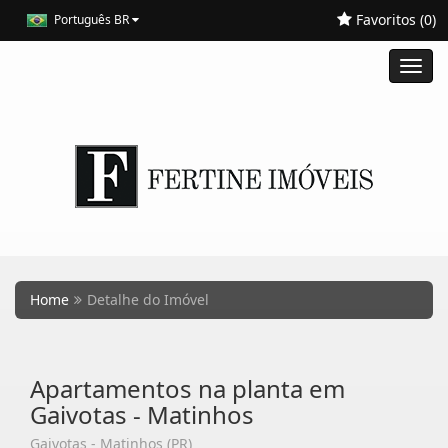
Favoritos (
0
)
Português BR
Toggl
navig
Home
Detalhe do Imóvel
Apartamentos na planta em
Gaivotas - Matinhos
Gaivotas - Matinhos (PR)