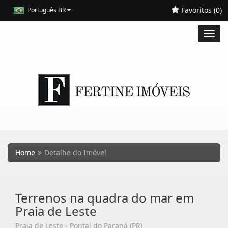
Favoritos (
0
)
Português BR
Toggl
navig
Home
Detalhe do Imóvel
Terrenos na quadra do mar em
Praia de Leste
Praia de Leste - Pontal do Paraná (PR)