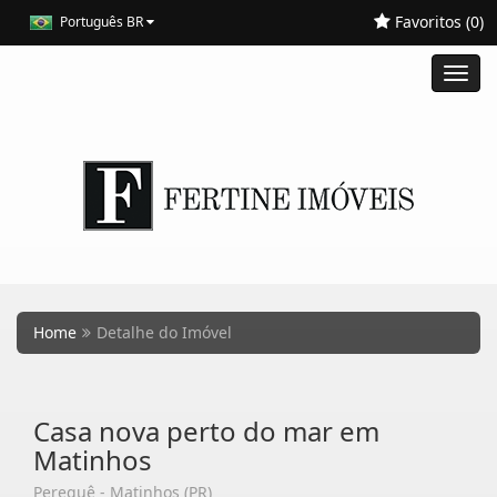
Favoritos (
0
)
Português BR
Toggl
navig
Home
Detalhe do Imóvel
Casa nova perto do mar em
Matinhos
Perequê - Matinhos (PR)