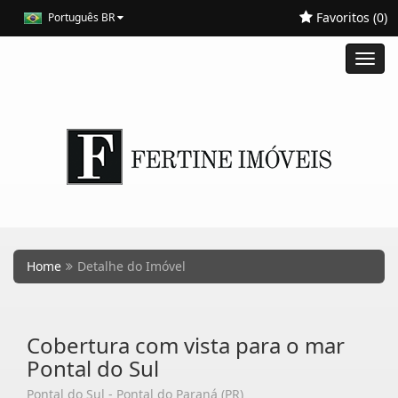
Favoritos (
0
)
Português BR
Toggl
navig
Home
Detalhe do Imóvel
Cobertura com vista para o mar
Pontal do Sul
Pontal do Sul - Pontal do Paraná (PR)