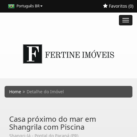
Favoritos (
0
)
Português BR
Toggl
navig
Home
Detalhe do Imóvel
Casa próximo do mar em
Shangrila com Piscina
Shangri-lá - Pontal do Paraná (PR)