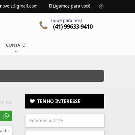
imoveis@gmail.com
Ligamos para você
Ligue para nós!
(41) 99633-9410
CONTATO
TENHO INTERESSE
oritos
a de