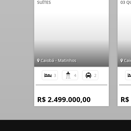
SUÍTES
03 Q
Caiobá - Matinhos
Cai
3
4
2
R$ 2.499.000,00
R$