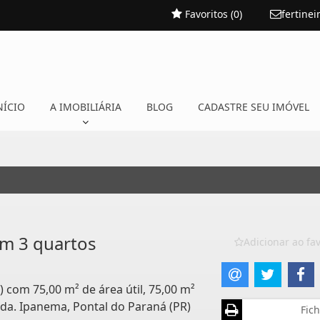
Favoritos (
0
)
fertine
NÍCIO
A IMOBILIÁRIA
BLOG
CADASTRE SEU IMÓVEL
m 3 quartos
Adicionar ao fav
) com 75,00 m² de área útil, 75,00 m²
nda. Ipanema, Pontal do Paraná (PR)
Fich