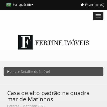
Favoritos (
0
)
Português BR
Toggl
navig
Home
Detalhe do Imóvel
Casa de alto padrão na quadra
mar de Matinhos
Betaras - Matinhos (PR)