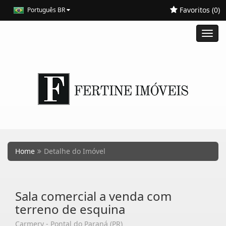
Favoritos (
0
)
Português BR
Toggl
navig
Home
Detalhe do Imóvel
Sala comercial a venda com
terreno de esquina
Carmery - Pontal do Paraná (PR)