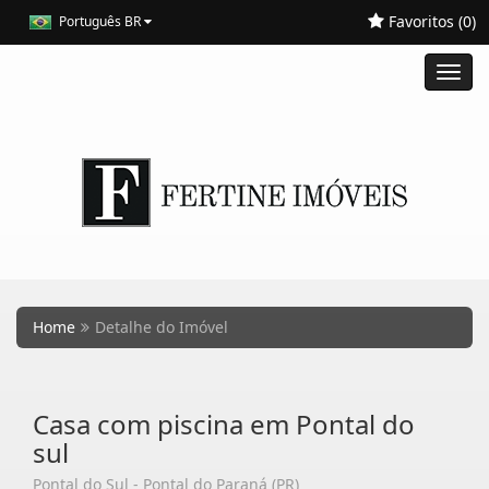
Favoritos (
0
)
Português BR
Toggl
navig
Home
Detalhe do Imóvel
Casa com piscina em Pontal do
sul
Pontal do Sul - Pontal do Paraná (PR)