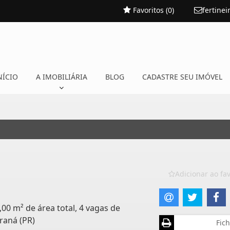
Favoritos (
0
)
fertine
NÍCIO
A IMOBILIÁRIA
BLOG
CADASTRE SEU IMÓVEL
Adicionar ao fav
,00 m² de área total, 4 vagas de
raná (PR)
Fich