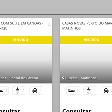
 COM SUÍTE EM CANOAS -
CASAS NOVAS PERTO DO MA
NCIE
MATINHOS
oas - Pontal do Paraná
Currais - Matinhos
2
2
1
2
1
nsultar
Consultar