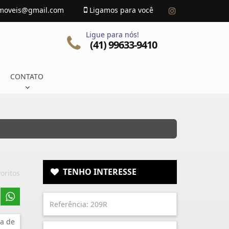
imoveis@gmail.com
Ligamos para você
Ligue para nós!
(41) 99633-9410
CONTATO
TENHO INTERESSE
oritos
a de