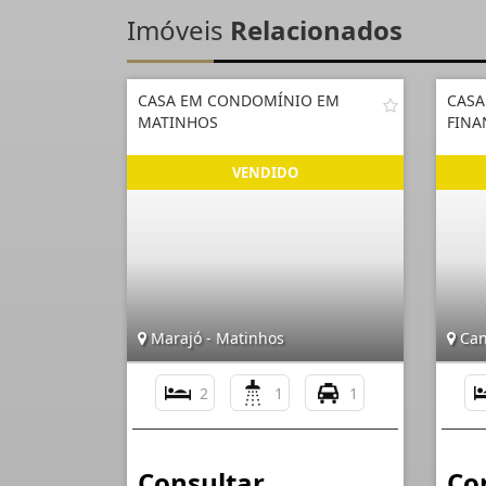
Imóveis
Relacionados
CASA EM CONDOMÍNIO EM
CASA
MATINHOS
FINA
Marajó - Matinhos
Can
2
1
1
Consultar
Co