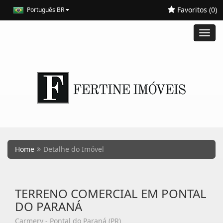
Favoritos (
0
)
Português BR
Toggl
navig
Home
Detalhe do Imóvel
TERRENO COMERCIAL EM PONTAL
DO PARANÁ
Carmery - Pontal do Paraná (PR)