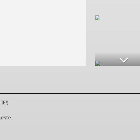
IE!)
este.