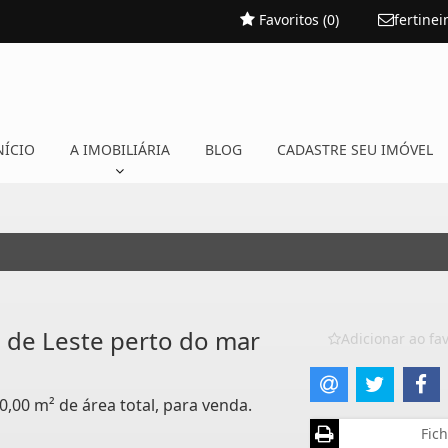
Favoritos (
0
)
fertine
NÍCIO
A IMOBILIÁRIA
BLOG
CADASTRE SEU IMÓVEL
 de Leste perto do mar
Adicionar ao fav
0,00 m² de área total, para venda.
Fich