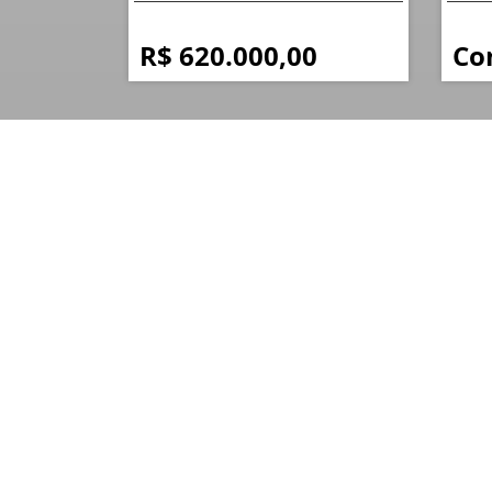
R$ 620.000,00
Co
FERTINE IMÓVEIS
CRECI: J 8698
Quem Somos
A FERTINE Imóveis é especialista em oportunidade
no litoral do Paraná, atuando com foco em Pontal d