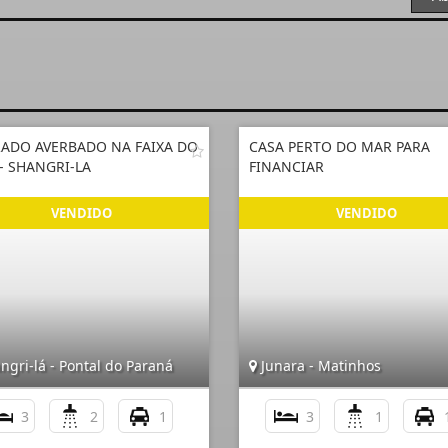
ADO AVERBADO NA FAIXA DO
CASA PERTO DO MAR PARA
- SHANGRI-LA
FINANCIAR
gri-lá - Pontal do Paraná
Junara - Matinhos
3
2
1
3
1