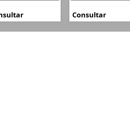
nsultar
Consultar
Mapa do Site
I
Início
Quem Somos
Blog
Cadastre seu Imóvel
Pedido de Imóvel
Fale Conosco
Política de Privacidade
s
o