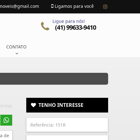
imoveis@gmail.com
Ligamos para você
Ligue para nós!
(41) 99633-9410
CONTATO
TENHO INTERESSE
oritos
a de