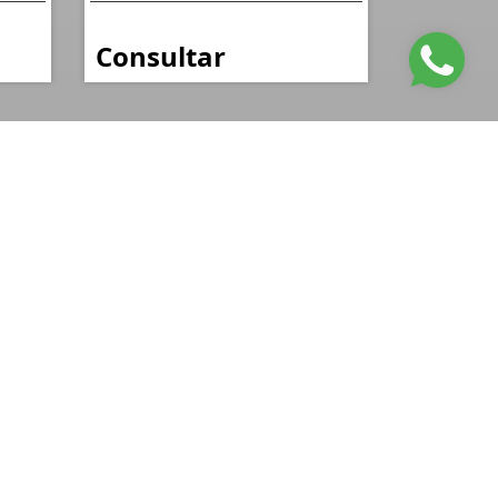
Consultar
nformações de Contato
(41) 99633-9410
fertineimoveis@gmail.com
FERTINE IMÓVEIS
Rodovia PR - 412, Leblon
Pontal do Paraná - Paraná
CEP: 83255-000