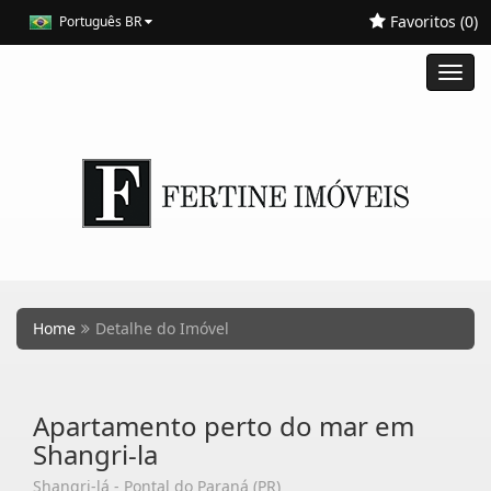
Favoritos (
0
)
Português BR
Toggl
navig
Home
Detalhe do Imóvel
Apartamento perto do mar em
Shangri-la
Shangri-lá - Pontal do Paraná (PR)