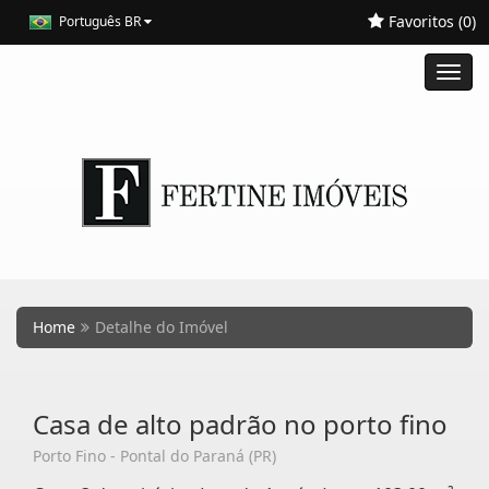
Favoritos (
0
)
Português BR
Toggl
navig
Home
Detalhe do Imóvel
Casa de alto padrão no porto fino
Porto Fino - Pontal do Paraná (PR)