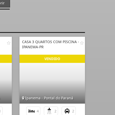
rir
CASA 3 QUARTOS COM PISCINA -
IPANEMA-PR
Ipanema - Pontal do Paraná
1
4
2
2