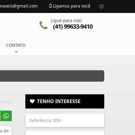
imoveis@gmail.com
Ligamos para você
Ligue para nós!
(41) 99633-9410
CONTATO
TENHO INTERESSE
oritos
a de