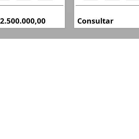
 2.500.000,00
Consultar
Mapa do Site
I
Início
Quem Somos
Blog
Cadastre seu Imóvel
Pedido de Imóvel
Fale Conosco
Política de Privacidade
s