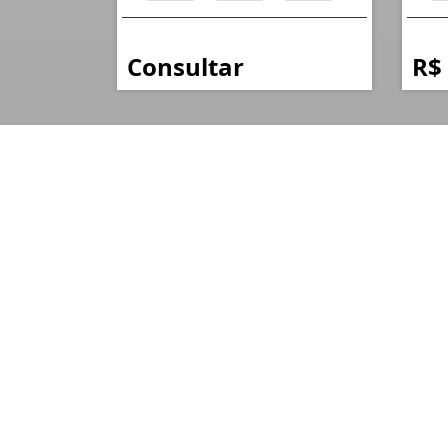
Consultar
R$
FERTINE IMÓVEIS
CRECI: J 8698
Quem Somos
A FERTINE Imóveis é especialista em oportunidade