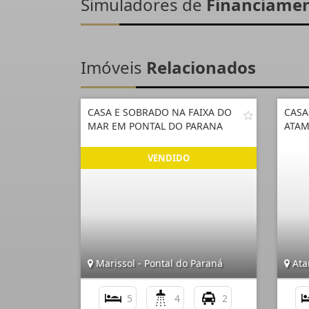
Simuladores de
Financiame
Imóveis
Relacionados
CASA E SOBRADO NA FAIXA DO
CASA
MAR EM PONTAL DO PARANA
ATAM
Marissol - Pontal do Paraná
Ata
5
4
2