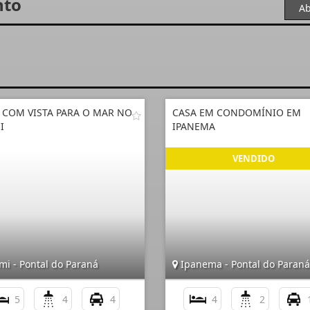
nto
Ab
 COM VISTA PARA O MAR NO
CASA EM CONDOMÍNIO EM
I
IPANEMA
mi - Pontal do Paraná
Ipanema - Pontal do Paraná
5
4
4
4
2