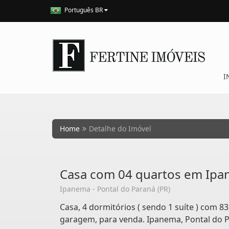
Português BR
I
Home
Detalhe do Imóvel
Casa com 04 quartos em Ip
Ipanema - Pontal do Paraná (PR)
Casa, 4 dormitórios ( sendo 1 suíte ) com 83
garagem, para venda. Ipanema, Pontal do P