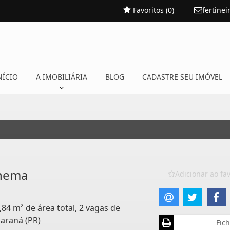
Favoritos (
0
)
fertine
NÍCIO
A IMOBILIÁRIA
BLOG
CADASTRE SEU IMÓVEL
anema
Adicionar ao fav
,84 m² de área total, 2 vagas de
araná (PR)
Fich