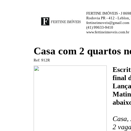
FERTINE IMÓVEIS - J 869
Rodovia PR - 412 - Leblon,
fertineimoveis@gmail.com
(41) 99633-9410
www.fertineimoveis.com.br
Casa com 2 quartos n
Ref: 912R
Escri
final 
Lança
Matinh
abaix
Casa, 
2 vaga